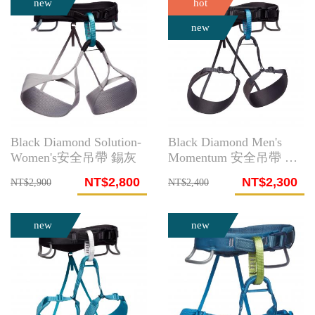
new
hot
new
Black Diamond Solution-
Black Diamond Men's
Women's安全吊帶 錫灰
Momentum 安全吊帶 黑
曜石
NT$2,800
NT$2,300
NT$2,900
NT$2,400
new
new